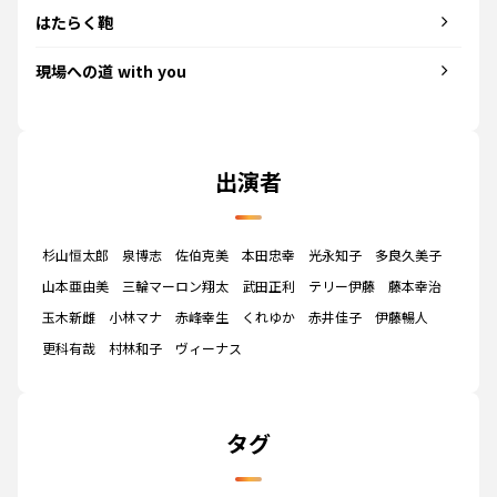
はたらく鞄
現場への道 with you
出演者
杉山恒太郎
泉博志
佐伯克美
本田忠幸
光永知子
多良久美子
山本亜由美
三輪マーロン翔太
武田正利
テリー伊藤
藤本幸治
玉木新雌
小林マナ
赤峰幸生
くれゆか
赤井佳子
伊藤暢人
更科有哉
村林和子
ヴィーナス
タグ