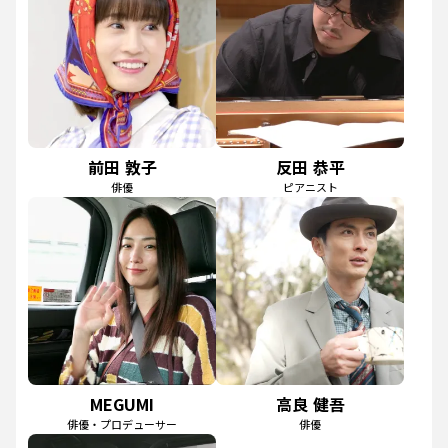
前田 敦子
反田 恭平
俳優
ピアニスト
MEGUMI
高良 健吾
俳優・プロデューサー
俳優