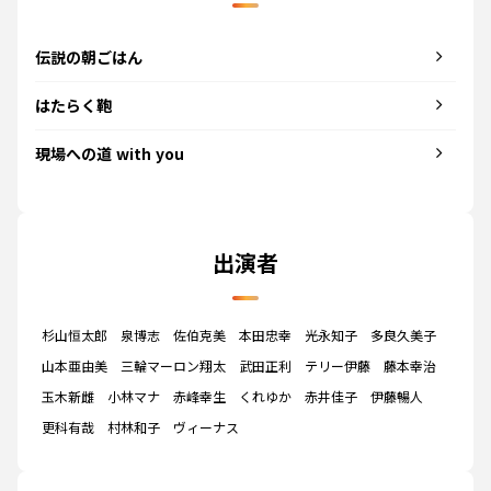
伝説の朝ごはん
はたらく鞄
現場への道 with you
出演者
杉山恒太郎
泉博志
佐伯克美
本田忠幸
光永知子
多良久美子
山本亜由美
三輪マーロン翔太
武田正利
テリー伊藤
藤本幸治
玉木新雌
小林マナ
赤峰幸生
くれゆか
赤井佳子
伊藤暢人
更科有哉
村林和子
ヴィーナス