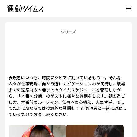
menu
シリーズ
表現者はいつも、時間にシビアに動いているもの…。そんな
人々が仕事現場に向かう道にナビゲーションAIが同行し、現場
までの道案内や本番までのタイムスケジュールを管理しなが
ら、「本番×分前」のゲストに様々な質問をします。朝の過ご
し方、本番前のルーティン、仕事への心構え、人生哲学、そし
てたまにAIならではの意外な質問も！？ 表現者と一緒に通勤し
ている気分でお楽しみください。