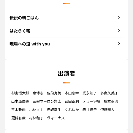
伝説の朝ごはん
はたらく鞄
現場への道 with you
出演者
杉山恒太郎
泉博志
佐伯克美
本田忠幸
光永知子
多良久美子
山本亜由美
三輪マーロン翔太
武田正利
テリー伊藤
藤本幸治
玉木新雌
小林マナ
赤峰幸生
くれゆか
赤井佳子
伊藤暢人
更科有哉
村林和子
ヴィーナス