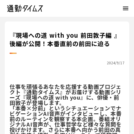
menu
『現場への道 with you 前田敦子編 』
後編が公開！本番直前の前田に迫る
2024/9/17
仕事を頑張るあなたを応援する動画プロジェ
クト『通勤タイムス』がお届けする動画シリ
ーズ『現場への道 with you』に、俳優・前
田敦子が登場します。
「本番×分前」というシチュエーションでナ
ビゲーションAI音声がインタビューし、本番
前のルーティンを観察する本企画。番組オリ
ジナルAI音声が、仕事哲学など様々な質問を
投げかけます。さらに本番へ向かう前田の真