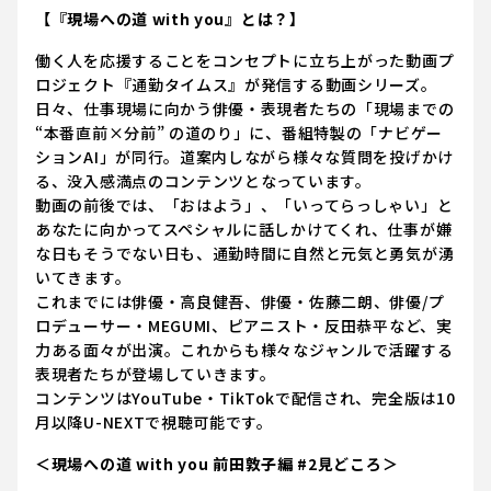
【『現場への道 with you』とは？】
働く人を応援することをコンセプトに立ち上がった動画プ
ロジェクト『通勤タイムス』が発信する動画シリーズ。
日々、仕事現場に向かう俳優・表現者たちの「現場までの
“本番直前×分前” の道のり」に、番組特製の「ナビゲー
ションAI」が同行。道案内しながら様々な質問を投げかけ
る、没入感満点のコンテンツとなっています。
動画の前後では、「おはよう」、「いってらっしゃい」と
あなたに向かってスペシャルに話しかけてくれ、仕事が嫌
な日もそうでない日も、通勤時間に自然と元気と勇気が湧
いてきます。
これまでには俳優・高良健吾、俳優・佐藤二朗、俳優/プ
ロデューサー・MEGUMI、ピアニスト・反田恭平など、実
力ある面々が出演。これからも様々なジャンルで活躍する
表現者たちが登場していきます。
コンテンツはYouTube・TikTokで配信され、完全版は10
月以降U-NEXTで視聴可能です。
＜現場への道 with you 前田敦子編 #2見どころ＞