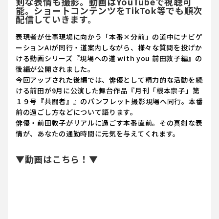
剣な表情も撮影。動画はYouTubeで視聴可
能。ショートコンテンツをTikTok等でも順次
配信していきます。
表現者が仕事現場に向かう「本番×分前」の道中にナビゲ
ーションAIが同行・道案内しながら、様々な質問を投げか
ける動画シリーズ『現場への道 with you 前田敦子編』の
後編が公開されました。
今回アップされた後編では、俳優として精力的な活動を続
ける前田が9月に公演した舞台作品『月刊「根本宗子」第
１９号『共闘者』』のパンフレット撮影現場へ同行。本番
前の過ごし方などについて語ります。
俳優・前田敦子がリアルに過ごす本番直前。その真剣な表
情が、あなたの通勤時間に元気を与えてくれます。
▼動画はこちら！▼