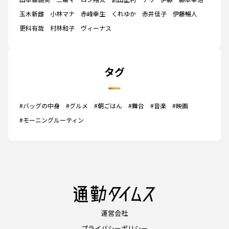
玉木新雌
小林マナ
赤峰幸生
くれゆか
赤井佳子
伊藤暢人
更科有哉
村林和子
ヴィーナス
タグ
#バッグの中身
#グルメ
#朝ごはん
#舞台
#音楽
#映画
#モーニングルーティン
運営会社
プライバシーポリシー