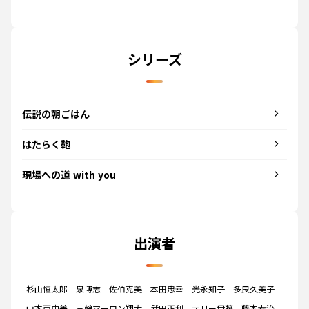
シリーズ
伝説の朝ごはん
はたらく鞄
現場への道 with you
出演者
杉山恒太郎
泉博志
佐伯克美
本田忠幸
光永知子
多良久美子
山本亜由美
三輪マーロン翔太
武田正利
テリー伊藤
藤本幸治