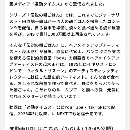
画メディア「通勤タイムス」から配信されました。
シリーズ『伝説の朝ごはん』では、これまでにジャーナリ
スト・田原総一朗ほか一流人の朝ごはんを撮影したコンテ
ンツを配信。自ら食事を準備し淡々と食べ進める姿が反響
を呼び、SNSで累計1000万回以上再生されています。
そんな『伝説の朝ごはん』に、ヘアメイクアップアーティ
スト・茂木正行が登場。原宿に代官山、バンコクにも支店
を構える伝説的美容室「boy」の創設者でヘアメイクアッ
プアーティストの茂木正行は、1975年にイギリス・ロン
ドンで「ヴィダル・サスーン」のアーティスティックディ
レクターに就任した歴史的アーティスト。そんな彼が食べ
る、おしゃれな部屋で作って食べる、野菜をたっぷり使っ
た朝ごはん。こだわりのルームツアーと妻への愛…元気に
なれるメッセージが詰まっています！
動画は「通勤タイムス」公式YouTube・TikTokにて配
信。2025年3月以降、U-NEXTでも配信予定です。
▼動画URLはこちら（2/6(木) 18:45公開）