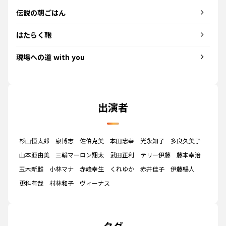
伝説の朝ごはん
はたらく鞄
現場への道 with you
出演者
杉山恒太郎
泉博志
佐伯克美
本田忠幸
光永知子
多良久美子
山本亜由美
三輪マーロン翔太
武田正利
テリー伊藤
藤本幸治
玉木新雌
小林マナ
赤峰幸生
くれゆか
赤井佳子
伊藤暢人
更科有哉
村林和子
ヴィーナス