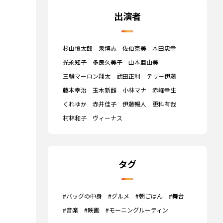
出演者
杉山恒太郎
泉博志
佐伯克美
本田忠幸
光永知子
多良久美子
山本亜由美
三輪マーロン翔太
武田正利
テリー伊藤
藤本幸治
玉木新雌
小林マナ
赤峰幸生
くれゆか
赤井佳子
伊藤暢人
更科有哉
村林和子
ヴィーナス
タグ
#バッグの中身
#グルメ
#朝ごはん
#舞台
#音楽
#映画
#モーニングルーティン