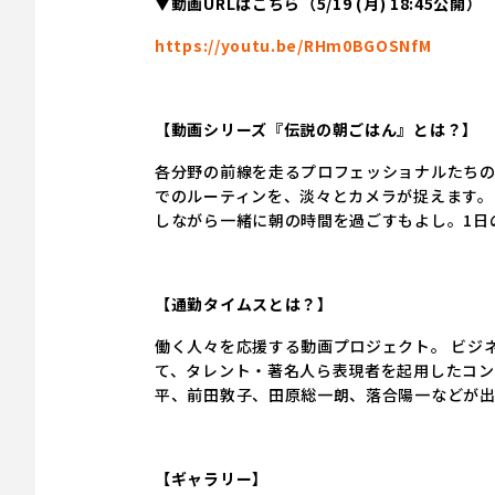
▼動画URLはこちら（5/19 (月) 18:45公開）
https://youtu.be/RHm0BGOSNfM
【動画シリーズ『伝説の朝ごはん』とは？】
各分野の前線を走るプロフェッショナルたち
でのルーティンを、淡々とカメラが捉えます。
しながら一緒に朝の時間を過ごすもよし。1日
【通勤タイムスとは？】
働く人々を応援する動画プロジェクト。 ビジ
て、タレント・著名人ら表現者を起用したコン
平、前田敦子、田原総一朗、落合陽一などが
【ギャラリー】