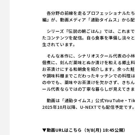
各分野の前線を走るプロフェッショナルたち
編』が、動画メディア「通勤タイムス」から配
シリーズ『伝説の朝ごはん』では、これまで
たコンテンツを配信。自ら食事を準備し淡々と食
生されています。
そんな本作に、シナリオスクール代表の小林
佃煮に、刻んだ薬味とぬか漬けを和える郷土
お茶漬けにする和朝食を紹介します。余った鮭
や調味料棚までこだわったキッチンでの料理
の中でも、薬味やお茶漬けを欠かさず、きちん
ール代表ならではの丁寧な暮らしが見えてきま
動画は「通勤タイムス」公式YouTube・Tik
2025年10月以降、U-NEXTでも配信予定です
▼動画URLはこちら（9/8(月) 18:45公開）