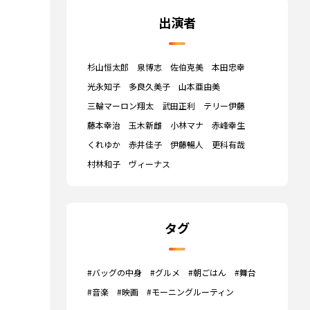
出演者
杉山恒太郎
泉博志
佐伯克美
本田忠幸
光永知子
多良久美子
山本亜由美
三輪マーロン翔太
武田正利
テリー伊藤
藤本幸治
玉木新雌
小林マナ
赤峰幸生
くれゆか
赤井佳子
伊藤暢人
更科有哉
村林和子
ヴィーナス
タグ
#バッグの中身
#グルメ
#朝ごはん
#舞台
#音楽
#映画
#モーニングルーティン