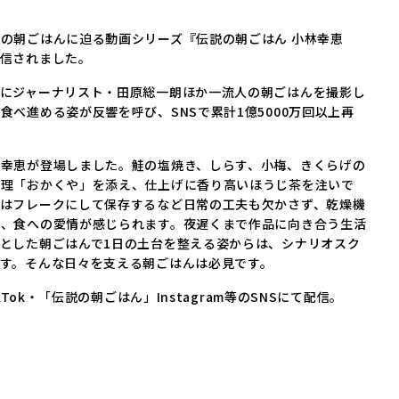
の朝ごはんに迫る動画シリーズ『伝説の朝ごはん 小林幸恵
信されました。
にジャーナリスト・田原総一朗ほか一流人の朝ごはんを撮影し
べ進める姿が反響を呼び、SNSで累計1億5000万回以上再
幸恵が登場しました。鮭の塩焼き、しらす、小梅、きくらげの
料理「おかくや」を添え、仕上げに香り高いほうじ茶を注いで
はフレークにして保存するなど日常の工夫も欠かさず、乾燥機
は、食への愛情が感じられます。夜遅くまで作品に向き合う生活
とした朝ごはんで1日の土台を整える姿からは、シナリオスク
す。そんな日々を支える朝ごはんは必見です。
Tok・「伝説の朝ごはん」Instagram等のSNSにて配信。
。