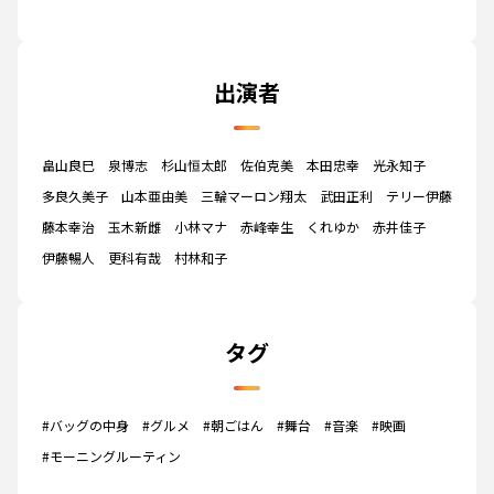
出演者
畠山良巳
泉博志
杉山恒太郎
佐伯克美
本田忠幸
光永知子
多良久美子
山本亜由美
三輪マーロン翔太
武田正利
テリー伊藤
藤本幸治
玉木新雌
小林マナ
赤峰幸生
くれゆか
赤井佳子
伊藤暢人
更科有哉
村林和子
タグ
#バッグの中身
#グルメ
#朝ごはん
#舞台
#音楽
#映画
#モーニングルーティン