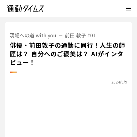
menu
現場への道 with you
前田 敦子
#01
俳優・前田敦子の通勤に同行！人生の師
匠は？ 自分へのご褒美は？ AIがインタ
ビュー！
2024/9/9