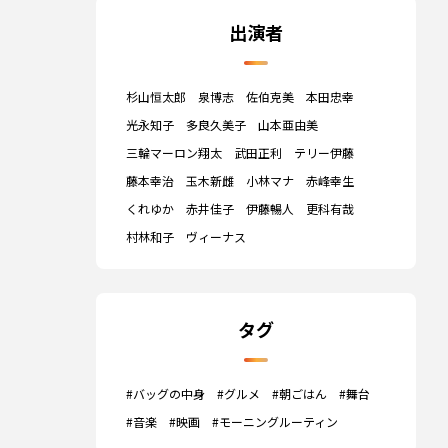
出演者
杉山恒太郎
泉博志
佐伯克美
本田忠幸
光永知子
多良久美子
山本亜由美
三輪マーロン翔太
武田正利
テリー伊藤
藤本幸治
玉木新雌
小林マナ
赤峰幸生
くれゆか
赤井佳子
伊藤暢人
更科有哉
村林和子
ヴィーナス
タグ
#バッグの中身
#グルメ
#朝ごはん
#舞台
#音楽
#映画
#モーニングルーティン