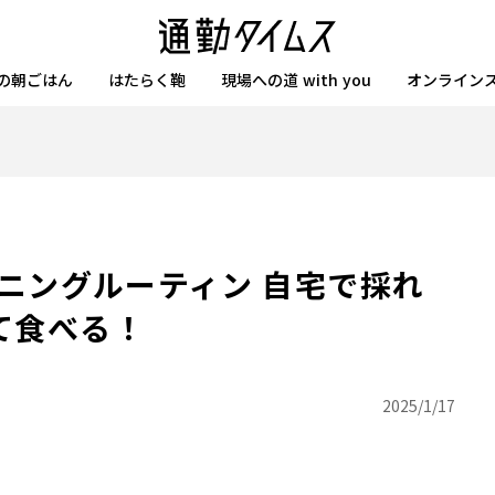
の朝ごはん
はたらく鞄
現場への道 with you
オンライン
ーニングルーティン 自宅で採れ
て食べる！
2025/1/17