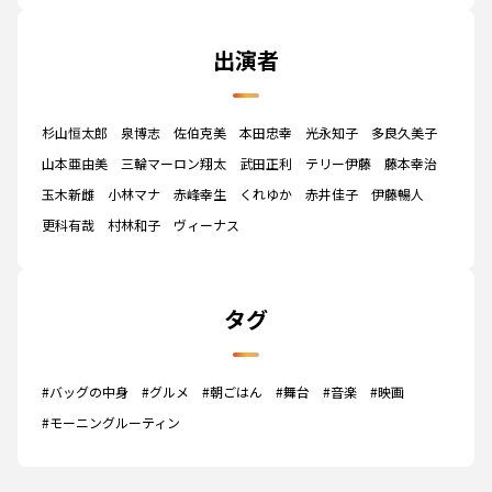
出演者
杉山恒太郎
泉博志
佐伯克美
本田忠幸
光永知子
多良久美子
山本亜由美
三輪マーロン翔太
武田正利
テリー伊藤
藤本幸治
玉木新雌
小林マナ
赤峰幸生
くれゆか
赤井佳子
伊藤暢人
更科有哉
村林和子
ヴィーナス
タグ
#バッグの中身
#グルメ
#朝ごはん
#舞台
#音楽
#映画
#モーニングルーティン