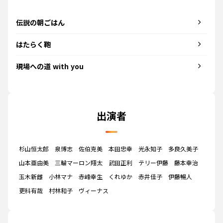
伝説の朝ごはん
はたらく鞄
現場への道 with you
出演者
杉山恒太郎
泉博志
佐伯克美
本田忠幸
光永知子
多良久美子
山本亜由美
三輪マーロン翔太
武田正利
テリー伊藤
藤本幸治
玉木新雌
小林マナ
赤峰幸生
くれゆか
赤井佳子
伊藤暢人
更科有哉
村林和子
ヴィーナス