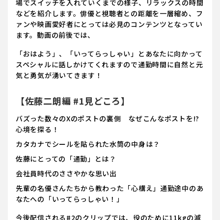
場でスイッチを入れていくまでの様子、リラックスの時間
などを紹介します。俳優と視聴者との距離を一層縮め、フ
ァンや映画愛好者にとっては必見のコンテンツとなってい
ます。動画の前後では、
「おはよう」、「いってらっしゃい」とあなたに向かって
スペシャルに話しかけてくれますので通勤時間に自然と元
気と勇気が湧いてきます！
【佐藤二朗編 #1見どころ】
バズった数々のXのポストの裏側 なぜこんなポストを!?
心境を探る！
カタカナでシールを貼られた水筒の中身は？
佐藤にとっての「通勤」とは？
会社員時代のささやかな思い出
先輩の名優さんたちから教わった「心構え」通勤途中のあ
なたへの「いってらっしゃい！」
今後配信される#2のクリップでは、役のために11kgの減