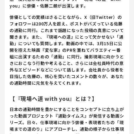
you」に俳優・佐藤二朗が出演します。
俳優としての実績はさることながら、X（旧Twitter）の
フォロワーは200万人を超え、ポストがバズっている佐藤
の通勤に同行。これまで話題になった投稿の真意について
聞きます。また、『現場への道』にとって欠かせない「通
勤」についても質問します。動画の中では、3月15日に公
開を控えた映画『変な家』のPRを兼ねてバラエティー番
組に出演するための「通勤」に同行。撮影現場に向かうと
きにおこなう行動や考えること、さらには会社員時代の意
外なエピソードなどについて話します。会社員から役者を
目指した佐藤の、核心を突いたコメントの数々が、あなた
の通勤時間に元気を与えてくれます。
【『現場へ道 with you』とは？】
日本の通勤時間を豊かにすることをコンセプトに立ち上が
った動画プロジェクト『通勤タイムス』が発信する動画シ
リーズ。日々、仕事現場に向かう俳優・表現者たちの「現
場までの道のり」にアプローチし、通勤の様子から仕事現