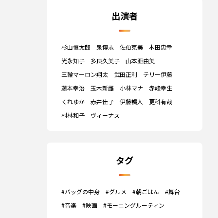
出演者
杉山恒太郎
泉博志
佐伯克美
本田忠幸
光永知子
多良久美子
山本亜由美
三輪マーロン翔太
武田正利
テリー伊藤
藤本幸治
玉木新雌
小林マナ
赤峰幸生
くれゆか
赤井佳子
伊藤暢人
更科有哉
村林和子
ヴィーナス
タグ
#バッグの中身
#グルメ
#朝ごはん
#舞台
#音楽
#映画
#モーニングルーティン