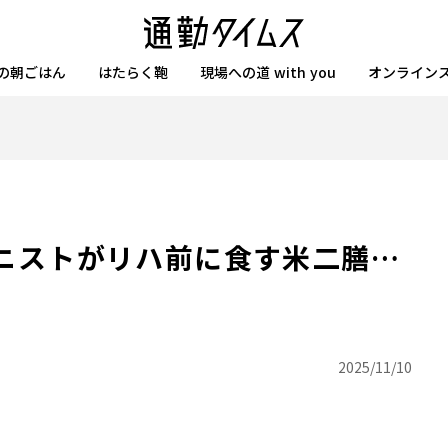
の朝ごはん
はたらく鞄
現場への道 with you
オンライン
ガニストがリハ前に食す米二膳…
2025/11/10