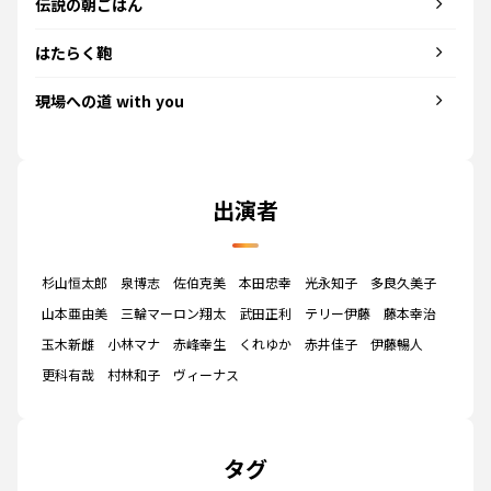
伝説の朝ごはん
はたらく鞄
現場への道 with you
出演者
杉山恒太郎
泉博志
佐伯克美
本田忠幸
光永知子
多良久美子
山本亜由美
三輪マーロン翔太
武田正利
テリー伊藤
藤本幸治
玉木新雌
小林マナ
赤峰幸生
くれゆか
赤井佳子
伊藤暢人
更科有哉
村林和子
ヴィーナス
タグ