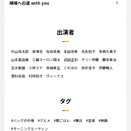
現場への道 with you
出演者
杉山恒太郎
泉博志
佐伯克美
本田忠幸
光永知子
多良久美子
山本亜由美
三輪マーロン翔太
武田正利
テリー伊藤
藤本幸治
玉木新雌
小林マナ
赤峰幸生
くれゆか
赤井佳子
伊藤暢人
更科有哉
村林和子
ヴィーナス
タグ
#バッグの中身
#グルメ
#朝ごはん
#舞台
#音楽
#映画
#モーニングルーティン