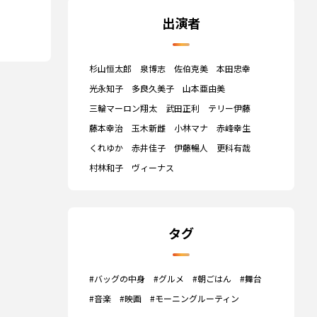
出演者
杉山恒太郎
泉博志
佐伯克美
本田忠幸
光永知子
多良久美子
山本亜由美
三輪マーロン翔太
武田正利
テリー伊藤
藤本幸治
玉木新雌
小林マナ
赤峰幸生
くれゆか
赤井佳子
伊藤暢人
更科有哉
村林和子
ヴィーナス
タグ
#バッグの中身
#グルメ
#朝ごはん
#舞台
#音楽
#映画
#モーニングルーティン