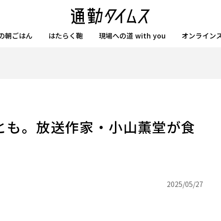
の朝ごはん
はたらく鞄
現場への道 with you
オンライン
とも。放送作家・小山薫堂が食
2025/05/27