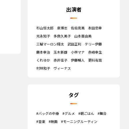
出演者
杉山恒太郎
泉博志
佐伯克美
本田忠幸
光永知子
多良久美子
山本亜由美
三輪マーロン翔太
武田正利
テリー伊藤
藤本幸治
玉木新雌
小林マナ
赤峰幸生
くれゆか
赤井佳子
伊藤暢人
更科有哉
村林和子
ヴィーナス
タグ
#バッグの中身
#グルメ
#朝ごはん
#舞台
#音楽
#映画
#モーニングルーティン