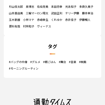
杉山恒太郎
泉博志
佐伯克美
本田忠幸
光永知子
多良久美子
山本亜由美
三輪マーロン翔太
武田正利
テリー伊藤
藤本幸治
玉木新雌
小林マナ
赤峰幸生
くれゆか
赤井佳子
伊藤暢人
更科有哉
村林和子
ヴィーナス
タグ
#バッグの中身
#グルメ
#朝ごはん
#舞台
#音楽
#映画
#モーニングルーティン