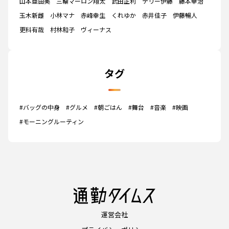
山本亜由美
三輪マーロン翔太
武田正利
テリー伊藤
藤本幸治
玉木新雌
小林マナ
赤峰幸生
くれゆか
赤井佳子
伊藤暢人
更科有哉
村林和子
ヴィーナス
タグ
#バッグの中身
#グルメ
#朝ごはん
#舞台
#音楽
#映画
#モーニングルーティン
運営会社