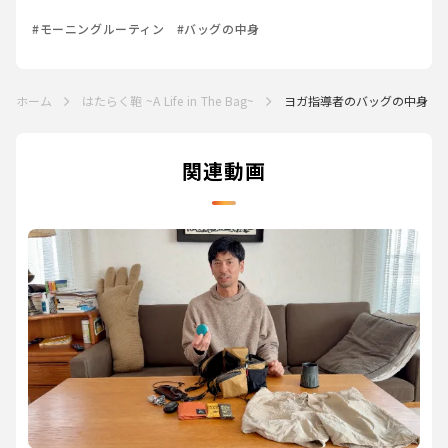
#モーニングルーティン
#バッグの中身
ホーム
はたらく鞄 ~A Life in The Bag~
ヨガ指導者のバッグの中身 タフ
関連動画