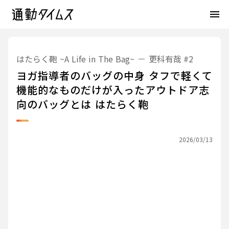
menu
はたらく鞄 ~A Life in The Bag~
更科有哉
#2
ヨガ指導者のバッグの中身 タフで軽くて
機能的なものだけが入ったアウトドア志
向のバッグとは はたらく鞄
2026/03/13
はたらく鞄 ~A Life in The Bag~